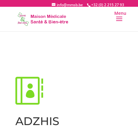
info@mmsb.be
+32 (0) 2 215 27 93

ADZHIS