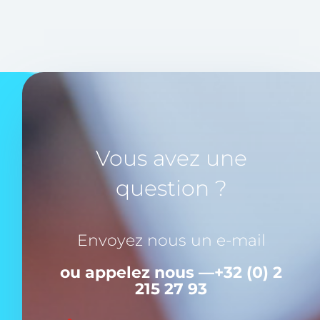
Vous avez une
question ?
Envoyez nous un e-mail
ou appelez nous —
+32 (0) 2
215 27 93