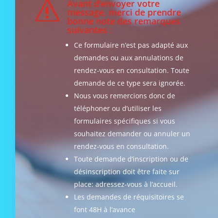
Avant d’envoyer votre
s
message, merci de prendre
bonne note des remarques
suivantes :
Ce formulaire n’est pas adapté aux
demandes ou aux annulations de
rendez-vous en consultation. Toute
demande de ce type sera ignorée.
Nous vous remercions donc de
téléphoner ou d’utiliser les
formulaires spécifiques si vous
souhaitez demander ou annuler un
rendez-vous en consultation.
Toute demande d’inscription ou de
désinscription doit être faite sur
place: adressez-vous à l’accueil.
Les demandes de réquisitoires se
font 48H à l’avance